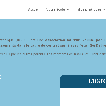
Accueil
Notre école
Infos pratiques
atholique (
OGEC)
est une
association loi 1901 voulue par 
ssements dans le cadre du contrat signé avec l’état (loi Debré
 élus par les autres parents. Les membres de l’OGEC œuvrent dans l’i
C
L’OGEC,