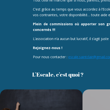
Tout cela ne marche que si nous, parents, pren
C’est grâce au temps que vous accordez à l’Ecole
vos contraintes, votre disponibilité… toute aide e
Plein de
commissions où apporter son gra
concernés
!!!
L’association n’a aucun but lucratif, il s’agit just
Rejoignez-nous !
Pour nous contacter :
escale.saintclair@gmail.c
L’Escale, c’est quoi ?