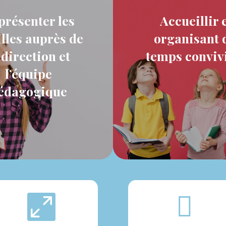
présenter les
Accueillir 
lles auprès de
organisant 
 direction et
temps conviv
l’équipe
édagogique

