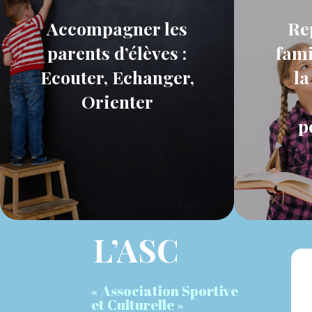
Accompagner les
Re
parents d’élèves :
fami
Ecouter, Echanger,
la
Orienter
p
L’ASC
« Association Sportive
et Culturelle »