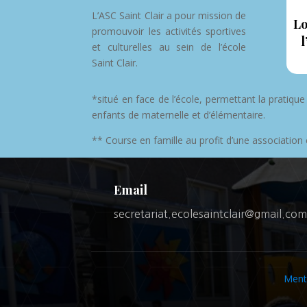
L’ASC Saint Clair a pour mission de
Lo
promouvoir les activités sportives
l
et culturelles au sein de l’école
Saint Clair.
*situé en face de l’école, permettant la pratiqu
enfants de maternelle et d’élémentaire.
** Course en famille au profit d’une association c
Email
secretariat.ecolesaintclair@gmail.co
Menti