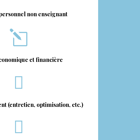
 personnel non enseignant
l
conomique et financière

t (entretien, optimisation, etc.)
