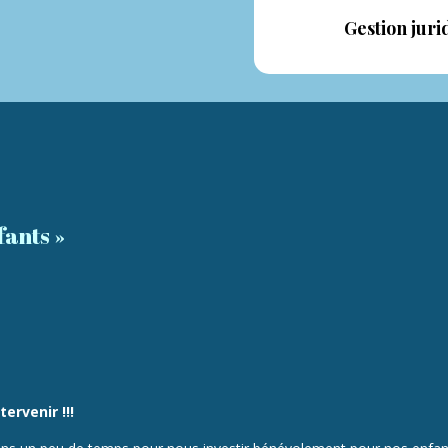
Gestion jurid
fants »
ntervenir
!!!