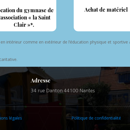
Achat de matériel
cation du gymnase de
’association « la Saint
Clair »*.
e en intérieur comme en extérieur de l’éducation physique et sportiv
aritative.
Adresse
m
34 rue Danton 44100 Nantes
ons légales
Politique de confidentialité