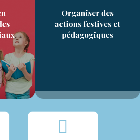
en
Organiser des
des
actions festives et
iaux
pédagogiques
